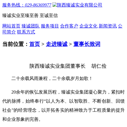
服务热线：
029-86369977
臻诚实业
至臻至善 至诚至信
网站首页
臻诚团队
服务项目
合作客户
企业文化
新闻资讯
公
司简介
联系方式
当前位置：
首页
>
走进臻诚
>
董事长致词
陕西臻诚实业集团董事长 胡仁俭
二十余载风雨兼程，二十余载岁月如歌！
20余年的恢弘发展历程，臻诚实业集团凝心聚力，紧扣时
代的脉搏，
始终奉行“以人为本、以智取胜、不断创新、回馈
社会”的经营理念，以开拓务实的精神致力于工程质量的提升
和企业形象的完善。